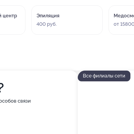
й центр
Эпиляция
Медосм
400 руб.
от 15800
Все филиалы сети
?
особов связи