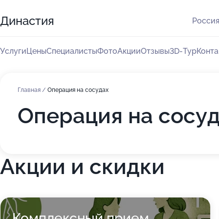
Династия
Россия
Услуги
Цены
Специалисты
Фото
Акции
Отзывы
3D-Тур
Конта
Главная
/
Операция на сосудах
Операция на сосу
Акции и скидки
Комплексный прием