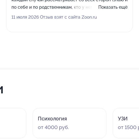
по себе и по родственникам, кто у него был)
Показать ещё
Искреннее спасибо
11 июля 2026 Отзыв взят с сайта Zoon.ru
Недостатки:
Не обнаружено
Комментарий:
Кроме врачей особенное спасибо
администраторам! Лучший сервис
и
Психология
УЗИ
от 4000 руб.
от 1500 