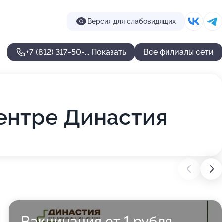
Версия для слабовидящих
+7 (812) 317-50-...
Показать
Все филиалы сети
ентре Династия
Вакцинация от 1 рубля