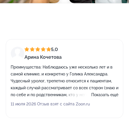
5,0
Арина Кочетова
Преимущества:
Наблюдаюсь уже несколько лет и в
самой клинике, и конкретно у Голика Александра.
Чудесный уролог, трепетно относится к пациентам,
каждый случай рассматривает со всех сторон (знаю и
по себе и по родственникам, кто у него был)
Показать ещё
Искреннее спасибо
11 июля 2026 Отзыв взят с сайта Zoon.ru
Недостатки:
Не обнаружено
Комментарий:
Кроме врачей особенное спасибо
администраторам! Лучший сервис