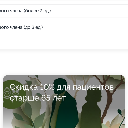
го члена (более 7 ед.)
го члена (до 3 ед.)
Скидка 10% для пациентов
старше 65 лет